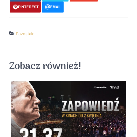
PINTEREST
EMAIL
Pozostałe
↵ wróć
Wszystkie filmy
Zobacz również!