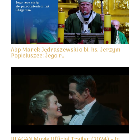
Abp Marek Jędraszewski o bł. ks. Jerzym
Popiełuszce: Jego r…
REAGAN Movie Official Trailer (2024) - In