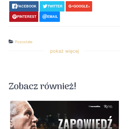
FACEBOOK
TWITTER
GOOGLE+
PINTEREST
EMAIL
Pozostałe
pokaż więcej
↵ wróć
Wszystkie filmy
Zobacz również!