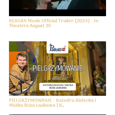
REAGAN Movie Official Trailer (2024) - In
Theaters August 30
PIELGRZYMOWANIE - Katedra Kielecka i
Matka Boża Łaskawa | K…