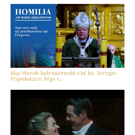
Abp Marek Jędraszewski o bł. ks. Jerzym
Popiełuszce: Jego r…