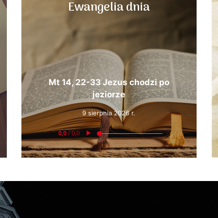
Ewangelia dnia
Mt 14, 22-33 Jezus chodzi po
jeziorze
9 sierpnia 2026 r.