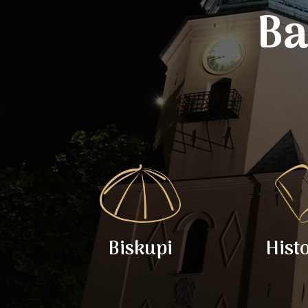
Ba
Biskupi
Hist