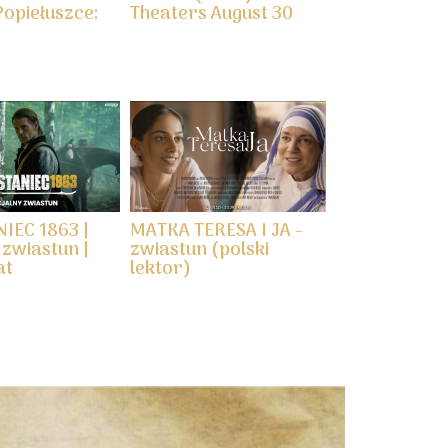
opiełuszce:
Theaters August 30
IEC 1863 |
MATKA TERESA I JA -
 zwiastun |
zwiastun (polski
at
lektor)