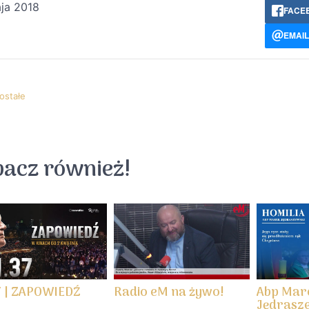
ja 2018
FACE
EMAIL
ostałe
↵ wróć
Wszystkie fil
bacz również!
7 | ZAPOWIEDŹ
Radio eM na żywo!
Abp Mar
Jędraszew