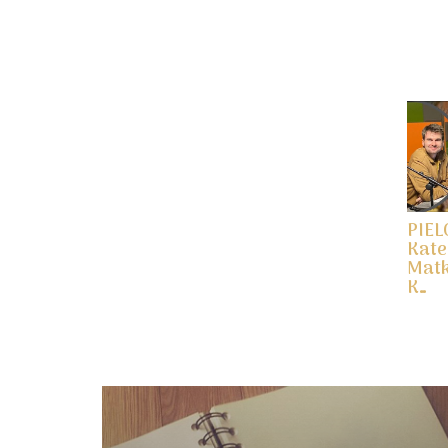
PIE
Kate
Matk
K…