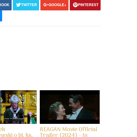
BOOK
TWITTER
GOOGLE+
PINTEREST
my
ek
REAGAN Movie Official
ski o bł. ks.
Trailer (2024) - In