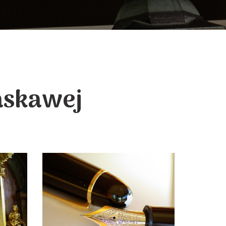
askawej