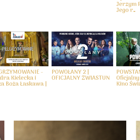
Jerzym P
Jego r…
LGRZYMOWANIE -
POWOŁANY 2 |
POWSTAN
dra Kielecka i
OFICJALNY ZWIASTUN
Oficjalny
a Boża Łaskawa |
Kino Świ