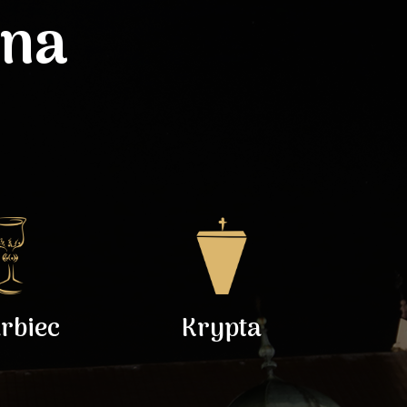
lna
rbiec
Krypta