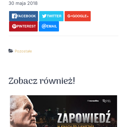
30 maja 2018
FACEBOOK
TWITTER
GOOGLE+
PINTEREST
EMAIL
Pozostałe
↵ wróć
Wszystkie filmy
Zobacz również!