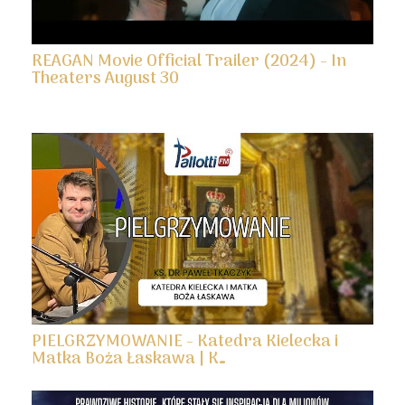
REAGAN Movie Official Trailer (2024) - In
Theaters August 30
PIELGRZYMOWANIE - Katedra Kielecka i
Matka Boża Łaskawa | K…