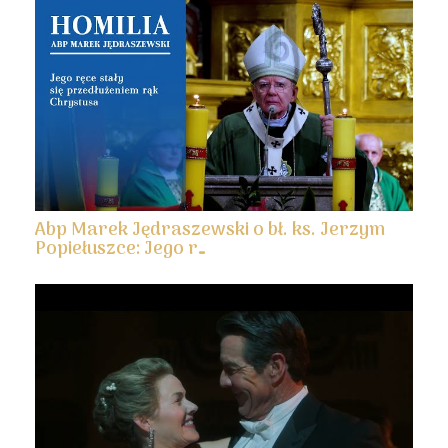
Abp Marek Jędraszewski o bł. ks. Jerzym
Popiełuszce: Jego r…