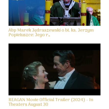
Abp Marek Jędraszewski o bł. ks. Jerzym
Popiełuszce: Jego r…
REAGAN Movie Official Trailer (2024) - In
Theaters August 30