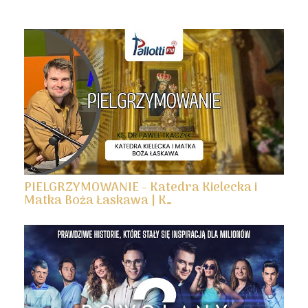
PIELGRZYMOWANIE - Katedra Kielecka i
Matka Boża Łaskawa | K…