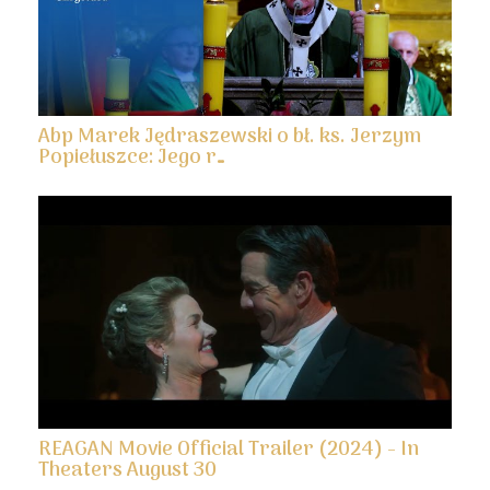
Abp Marek Jędraszewski o bł. ks. Jerzym
Popiełuszce: Jego r…
REAGAN Movie Official Trailer (2024) - In
Theaters August 30