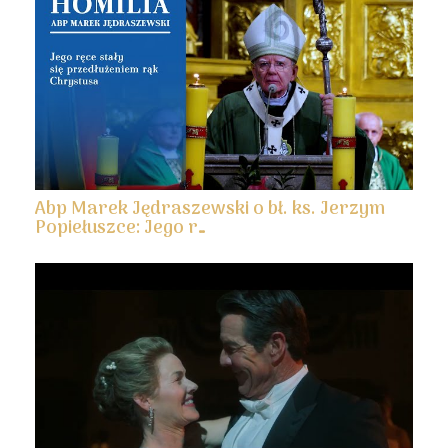
Abp Marek Jędraszewski o bł. ks. Jerzym
Popiełuszce: Jego r…