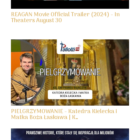
REAGAN Movie Official Trailer (2024) - In
Theaters August 30
PIELGRZYMOWANIE - Katedra Kielecka i
Matka Boża Łaskawa | K…