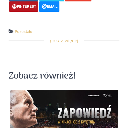
PINTEREST
EMAIL
Pozostałe
pokaż więcej
↵ wróć
Wszystkie filmy
Zobacz również!