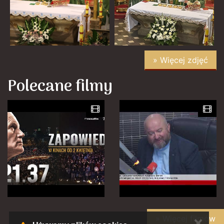
» Więcej zdjęć
Polecane filmy
» Więcej filmów
✕