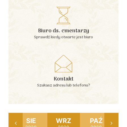
Biuro ds. cmentarzy
Sprawdź kiedy otwarte jest biuro
Kontakt
Szukasz adresu lub telefonu?
P
SIE
WRZ
PAŹ