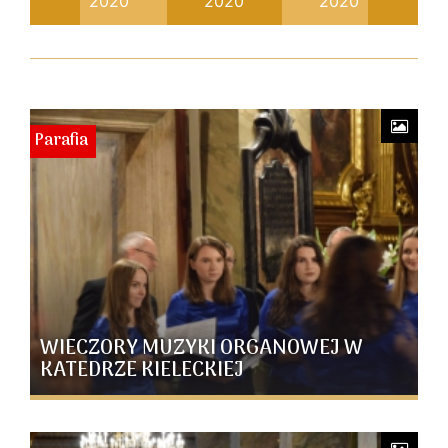
20
2020
2020
2020
2
Parafia
WIECZORY MUZYKI ORGANOWEJ W
KATEDRZE KIELECKIEJ