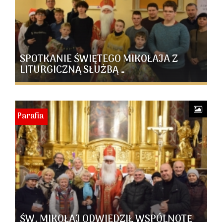
SPOTKANIE ŚWIĘTEGO MIKOŁAJA Z
LITURGICZNĄ SŁUŻBĄ …
Parafia
ŚW. MIKOŁAJ ODWIEDZIŁ WSPÓLNOTĘ