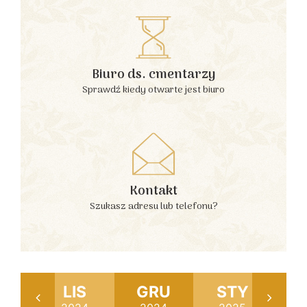
Biuro ds. cmentarzy
Sprawdź kiedy otwarte jest biuro
Kontakt
Szukasz adresu lub telefonu?
AŹ
LIS
GRU
STY
L