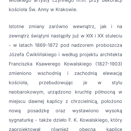
włoskiego artysty czynnego m.in. przy dekoracji
kościoła Św. Anny w Krakowie.
Istotne zmiany zarówno wewnątrz, jak i na
zewnątrz świątyni nastąpiły już w XIX i XX stuleciu
- w latach 1869-1872 pod nadzorem proboszcza
Józefa Ćwiklińskiego i według projektu architekta
Franciszka Ksawerego Kowalskiego (1827-1903)
zmieniono wschodnią i zachodnią elewację
kościoła, przebudowując je w stylu
neobarokowym, urządzono kruchtę północną w
miejscu dawnej kaplicy z chrzcielnicą, położono
nową posadzkę oraz wystawiono wysoką
sygnaturkę - także dzieło F. K. Kowalskiego, który
zaprojektował również obecną kaplicę