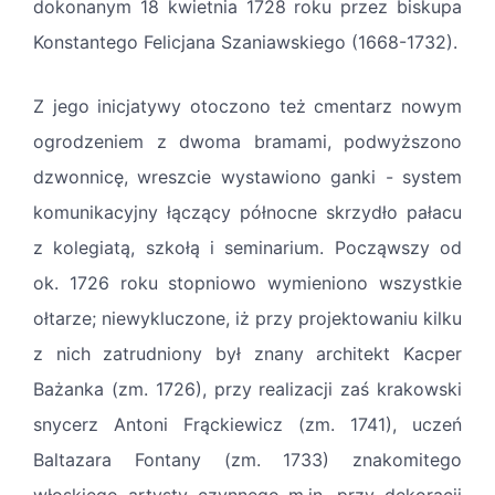
dokonanym 18 kwietnia 1728 roku przez biskupa
Konstantego Felicjana Szaniawskiego (1668-1732).
Z jego inicjatywy otoczono też cmentarz nowym
ogrodzeniem z dwoma bramami, podwyższono
dzwonnicę, wreszcie wystawiono ganki - system
komunikacyjny łączący północne skrzydło pałacu
z kolegiatą, szkołą i seminarium. Począwszy od
ok. 1726 roku stopniowo wymieniono wszystkie
ołtarze; niewykluczone, iż przy projektowaniu kilku
z nich zatrudniony był znany architekt Kacper
Bażanka (zm. 1726), przy realizacji zaś krakowski
snycerz Antoni Frąckiewicz (zm. 1741), uczeń
Baltazara Fontany (zm. 1733) ­znakomitego